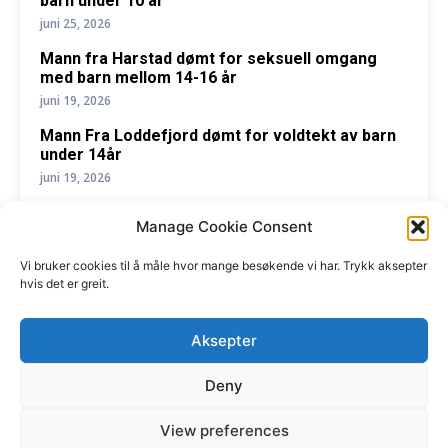
barn under 10 år
juni 25, 2026
Mann fra Harstad dømt for seksuell omgang
med barn mellom 14-16 år
juni 19, 2026
Mann Fra Loddefjord dømt for voldtekt av barn
under 14år
juni 19, 2026
Manage Cookie Consent
Vi bruker cookies til å måle hvor mange besøkende vi har. Trykk aksepter
hvis det er greit.
Nabovarsel Norge i samarbeid med
privatetterforsker
Aksepter
Etterforsker1
Deny
Støtt Nabovarsel, send vipps til 619500
View preferences