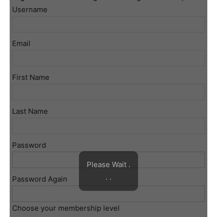
Username
Email
First Name
Last Name
Password
Please Wait .
. .
Password Again
Choose your membership level