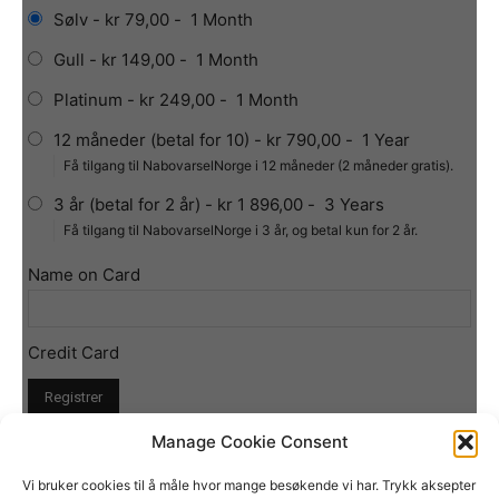
Sølv
-
kr 79,00
-
1 Month
Gull
-
kr 149,00
-
1 Month
Platinum
-
kr 249,00
-
1 Month
12 måneder (betal for 10)
-
kr 790,00
-
1 Year
Få tilgang til NabovarselNorge i 12 måneder (2 måneder gratis).
3 år (betal for 2 år)
-
kr 1 896,00
-
3 Years
Få tilgang til NabovarselNorge i 3 år, og betal kun for 2 år.
Name on Card
Credit Card
Manage Cookie Consent
Vi bruker cookies til å måle hvor mange besøkende vi har. Trykk aksepter
NABOVARSEL NORGE – Org.nr: 825 318 402