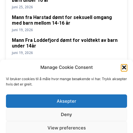
barn under 10 år
juni 25, 2026
Mann fra Harstad dømt for seksuell omgang
med barn mellom 14-16 år
juni 19, 2026
Mann Fra Loddefjord dømt for voldtekt av barn
under 14år
juni 19, 2026
Manage Cookie Consent
Vi bruker cookies til å måle hvor mange besøkende vi har. Trykk aksepter
hvis det er greit.
Nabovarsel Norge i samarbeid med
privatetterforsker
Aksepter
Etterforsker1
Deny
Støtt Nabovarsel, send vipps til 619500
View preferences