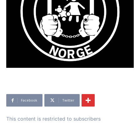
Facebook
Twitter
This content is restricted to subscribers