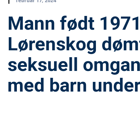
februar 17, 2024
Mann født 1971
Lørenskog dømt
seksuell omga
med barn under