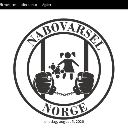
Bli medlem
Min konto
Agder
onsdag, august 5, 2026