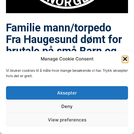
Familie mann/torpedo
Fra Haugesund dømt for
brutale på små Barn og
Manage Cookie Consent
dyr !
Vi bruker cookies til å måle hvor mange besøkende vi har. Trykk aksepter
hvis det er greit.
DESEMBER 7, 2022
les saken her : 44-åring dømt til 12 års fengsel for
Aksepter
nettvoldtekt – NRK Rogaland – Lokale nyheter, TV og radio
Deny
View preferences