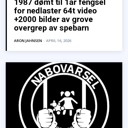
1987 dømt til 1år fengsel
for nedlaster 64t video
+2000 bilder av grove
overgrep av spebarn
ARON JAHNSEN
-
APRIL 16, 2026