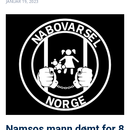
JANUAR 19, 2023
Namsos mann dømt for 8