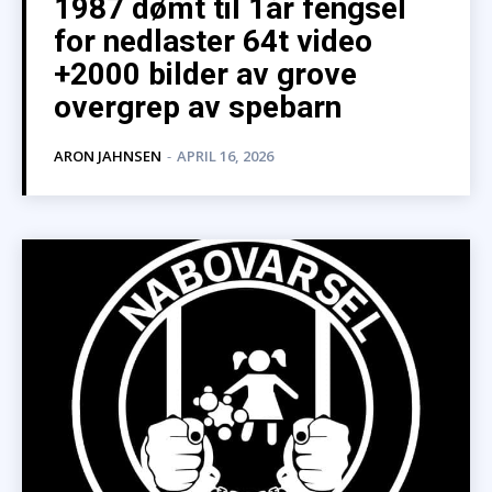
1987 dømt til 1år fengsel
for nedlaster 64t video
+2000 bilder av grove
overgrep av spebarn
ARON JAHNSEN
-
APRIL 16, 2026