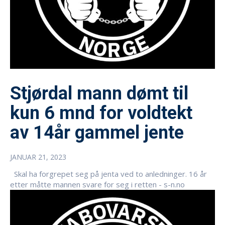
Stjørdal mann dømt til
kun 6 mnd for voldtekt
av 14år gammel jente
JANUAR 21, 2023
Skal ha forgrepet seg på jenta ved to anledninger. 16 år
etter måtte mannen svare for seg i retten - s-n.no