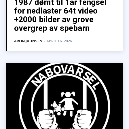
1987 dømt til 1år fengsel
for nedlaster 64t video
+2000 bilder av grove
overgrep av spebarn
ARON JAHNSEN
-
APRIL 16, 2026