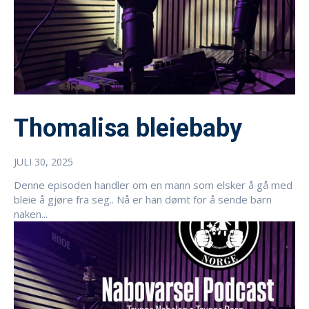
Thomalisa bleiebaby
JULI 30, 2025
Denne episoden handler om en mann som elsker å gå med
bleie å gjøre fra seg.. Nå er han dømt for å sende barn
naken...