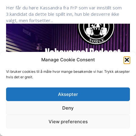
Her får du høre Kassandra fra FrP som var innstillt som
3.kandidat da dette ble spillt inn, hun ble desverre ikke
valgt, men fortsetter...
Manage Cookie Consent
Vi bruker cookies til å måle hvor mange besøkende vi har. Trykk aksepter
hvis det er greit.
Aksepter
Deny
View preferences