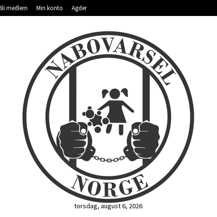
Bli medlem
Min konto
Agder
torsdag, august 6, 2026