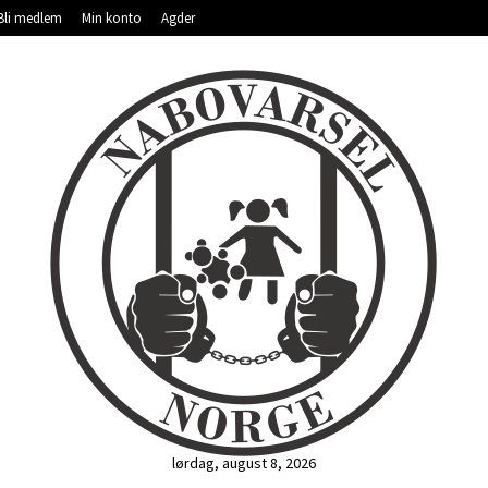
Bli medlem
Min konto
Agder
lørdag, august 8, 2026