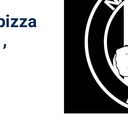
pizza
,