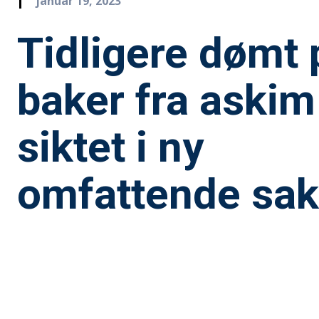
januar 19, 2023
Tidligere dømt 
baker fra askim 
siktet i ny
omfattende sak